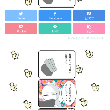
Twitter
Facebook
はてブ
Pocket
LINE
コピー
2023.04.23
2022.01.26