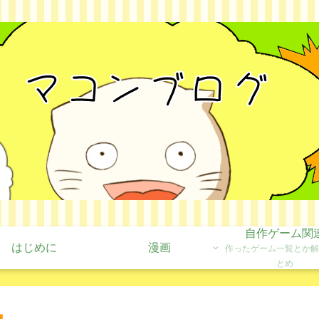
自作ゲーム関
はじめに
漫画
作ったゲーム一覧とか解
とめ