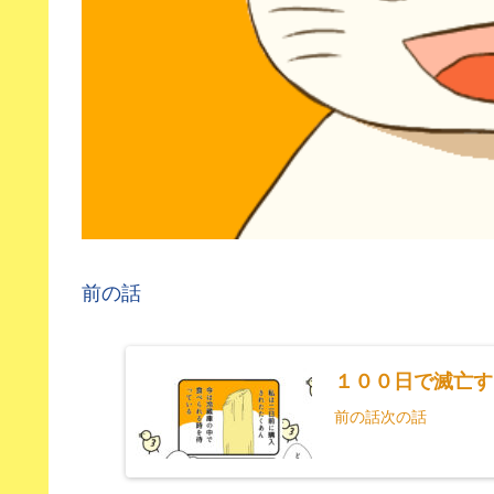
前の話
１００日で滅亡す
前の話次の話