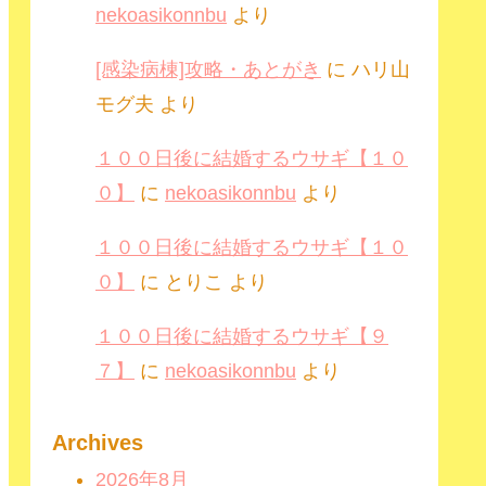
nekoasikonnbu
より
[感染病棟]攻略・あとがき
に
ハリ山
モグ夫
より
１００日後に結婚するウサギ【１０
０】
に
nekoasikonnbu
より
１００日後に結婚するウサギ【１０
０】
に
とりこ
より
１００日後に結婚するウサギ【９
７】
に
nekoasikonnbu
より
Archives
2026年8月