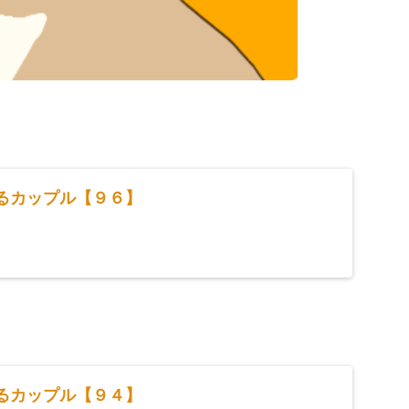
するカップル【９６】
するカップル【９４】