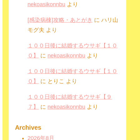
nekoasikonnbu
より
[感染病棟]攻略・あとがき
に
ハリ山
モグ夫
より
１００日後に結婚するウサギ【１０
０】
に
nekoasikonnbu
より
１００日後に結婚するウサギ【１０
０】
に
とりこ
より
１００日後に結婚するウサギ【９
７】
に
nekoasikonnbu
より
Archives
2026年8月