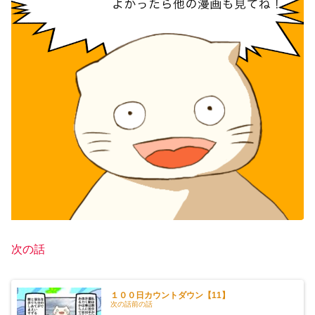
次の話
１００日カウントダウン【11】
次の話前の話