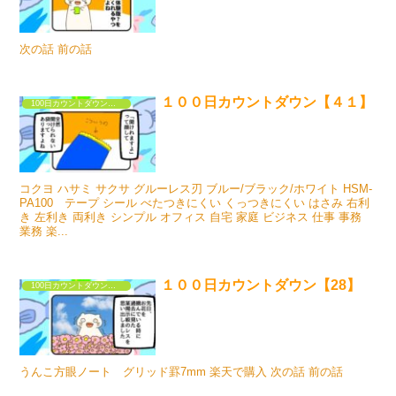
次の話 前の話
１００日カウントダウン【４１】
100日カウントダウンするだけの漫画①
コクヨ ハサミ サクサ グルーレス刃 ブルー/ブラック/ホワイト HSM-
PA100 テープ シール べたつきにくい くっつきにくい はさみ 右利
き 左利き 両利き シンプル オフィス 自宅 家庭 ビジネス 仕事 事務
業務 楽...
１００日カウントダウン【28】
100日カウントダウンするだけの漫画①
うんこ方眼ノート グリッド罫7mm 楽天で購入 次の話 前の話