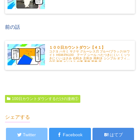
前の話
１００日カウントダウン【４１】
コクヨ ハサミ サクサ グルーレス刃 ブルー/ブラック/ホワ
イト HSM-PA100 テープ シール べたつきにくい くっつ
きにくい はさみ 右利き 左利き 両利き シンプル オフィス
自宅 家庭 ビジネス 仕事 事務 業務 楽...
100日カウントダウンするだけの漫画①
シェアする
Twitter
Facebook
はてブ