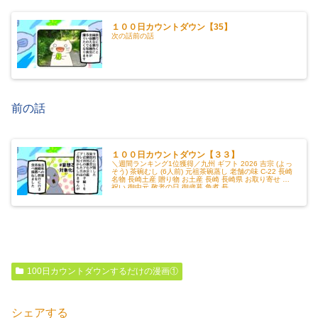
１００日カウントダウン【35】
次の話前の話
前の話
１００日カウントダウン【３３】
＼週間ランキング1位獲得／九州 ギフト 2026 吉宗 (よっ
そう) 茶碗むし (6人前) 元祖茶碗蒸し 老舗の味 C-22 長崎
名物 長崎土産 贈り物 お土産 長崎 長崎県 お取り寄せ お
祝い 御中元 敬老の日 御歳暮 角煮 長...
100日カウントダウンするだけの漫画①
シェアする