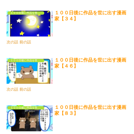
１００日後に作品を世に出す漫画
１００日後に作品を世に出す漫画家
家【３４】
次の話 前の話
１００日後に作品を世に出す漫画
１００日後に作品を世に出す漫画家
家【４６】
次の話 前の話
１００日後に作品を世に出す漫画
１００日後に作品を世に出す漫画家
家【８３】