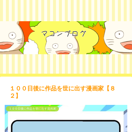
１００日後に作品を世に出す漫画家【８
２】
１００日後に作品を世に出す漫画家