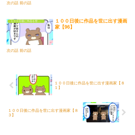
次の話 前の話
１００日後に作品を世に出す漫画
１００日後に作品を世に出す漫画家
家【96】
次の話 前の話
１００日後に作品を世に出す漫画家【８
１】
１００日後に作品を世に出す漫画家【８
３】