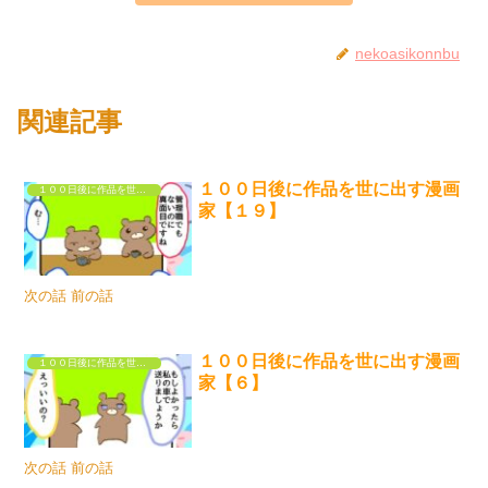
nekoasikonnbu
関連記事
１００日後に作品を世に出す漫画
１００日後に作品を世に出す漫画家
家【１９】
次の話 前の話
１００日後に作品を世に出す漫画
１００日後に作品を世に出す漫画家
家【６】
次の話 前の話