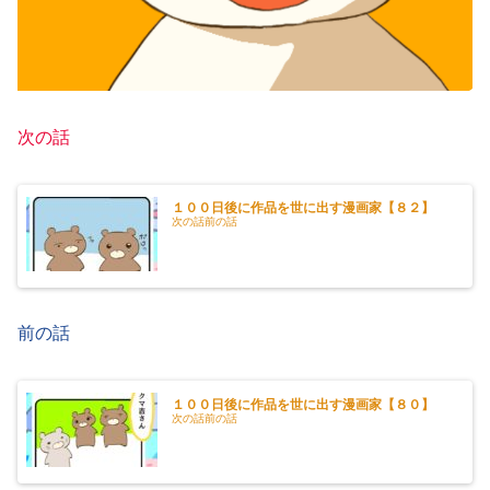
次の話
１００日後に作品を世に出す漫画家【８２】
次の話前の話
前の話
１００日後に作品を世に出す漫画家【８０】
次の話前の話