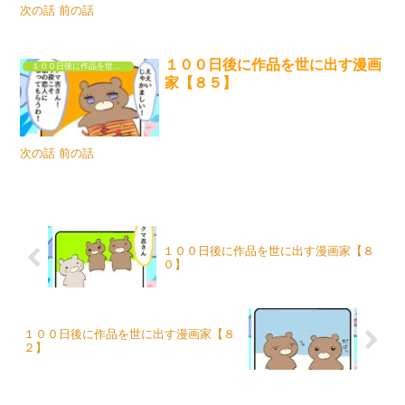
次の話 前の話
１００日後に作品を世に出す漫画
１００日後に作品を世に出す漫画家
家【８５】
次の話 前の話
１００日後に作品を世に出す漫画家【８
０】
１００日後に作品を世に出す漫画家【８
２】