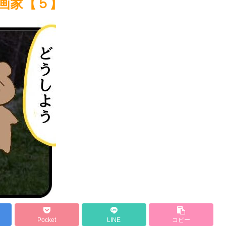
画家【５】
Pocket
LINE
コピー