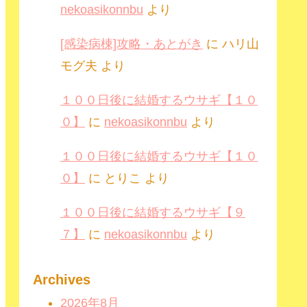
nekoasikonnbu
より
[感染病棟]攻略・あとがき
に
ハリ山
モグ夫
より
１００日後に結婚するウサギ【１０
０】
に
nekoasikonnbu
より
１００日後に結婚するウサギ【１０
０】
に
とりこ
より
１００日後に結婚するウサギ【９
７】
に
nekoasikonnbu
より
Archives
2026年8月