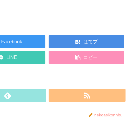
Facebook
はてブ
LINE
コピー
nekoasikonnbu