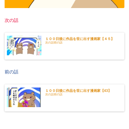
次の話
１００日後に作品を世に出す漫画家【４５】
次の話前の話
前の話
１００日後に作品を世に出す漫画家【43】
次の話前の話