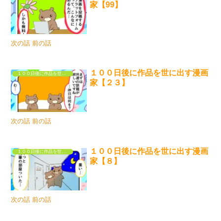
家【99】
次の話 前の話
１００日後に作品を世に出す漫画
１００日後に作品を世に出す漫画家
家【２３】
次の話 前の話
１００日後に作品を世に出す漫画
１００日後に作品を世に出す漫画家
家【８】
次の話 前の話