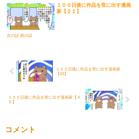
１００日後に作品を世に出す漫画
１００日後に作品を世に出す漫画家
家【２１】
次の話 前の話
１００日後に作品を世に出す漫画家
【43】
１００日後に作品を世に出す漫画家【４
５】
コメント