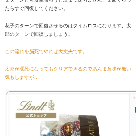
たらすぐ回復してください。
花子のターンで回復させるのはタイムロスになります、太
郎のターンで回復しましょう。
この流れを脳死でやれば大丈夫です。
太郎が瀕死になってもクリアできるのであんま意味が無い
気もしますが…
≪