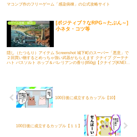
マコンブ作のフリーゲーム「感染病棟」の公式攻略サイト
[ポジティブ？なRPG～たぶん～]
ゲーム攻略・解説
小ネタ・コツ等
隠し（たつもり）アイテム Screenshot 城下町のスーパー「悪意」で
２回買い物するとめっちゃ強い武器がもらえます クナイプ グーテナ
ハト バスソルト ホップ＆バレリアンの香り(850g)【クナイプ(KNEI...
100日後に成立するカップル【10】
100日後に成立するカップル【１１】