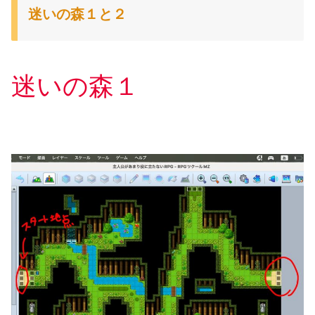
迷いの森１と２
迷いの森１