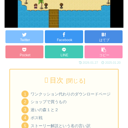
Twitter
Facebook
はてブ
Pocket
LINE
コピー
2026.01.27
2025.01.20
目次
ワンクッション代わりのダウンロードページ
ショップで買うもの
迷いの森１と２
ボス戦
ストーリー解説という名の言い訳