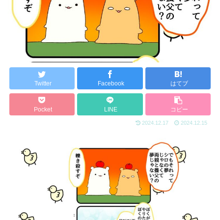
Twitter
Facebook
はてブ
Pocket
LINE
コピー
2024.12.17
2024.12.15