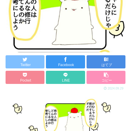
Twitter
Facebook
はてブ
Pocket
LINE
コピー
2024.09.29