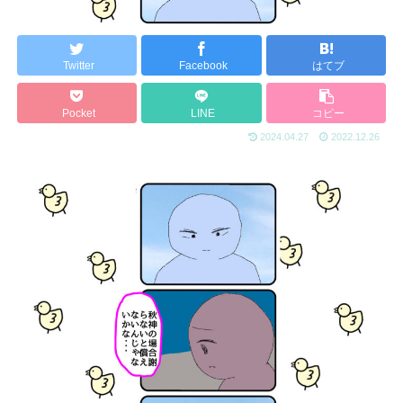
Twitter
Facebook
はてブ
Pocket
LINE
コピー
2024.04.27
2022.12.26