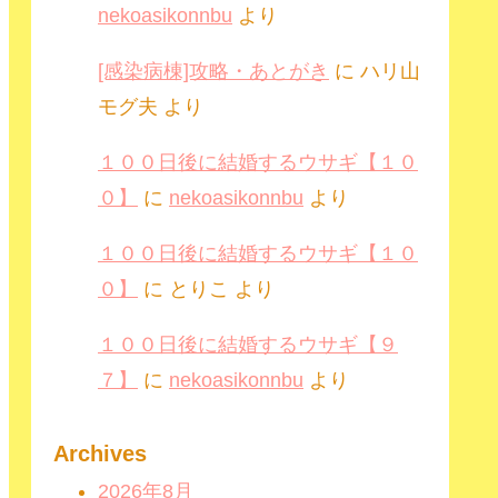
nekoasikonnbu
より
[感染病棟]攻略・あとがき
に
ハリ山
モグ夫
より
１００日後に結婚するウサギ【１０
０】
に
nekoasikonnbu
より
１００日後に結婚するウサギ【１０
０】
に
とりこ
より
１００日後に結婚するウサギ【９
７】
に
nekoasikonnbu
より
Archives
2026年8月