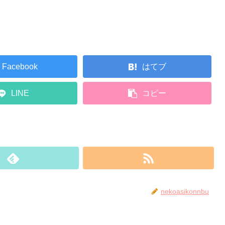
Facebook
はてブ
LINE
コピー
nekoasikonnbu