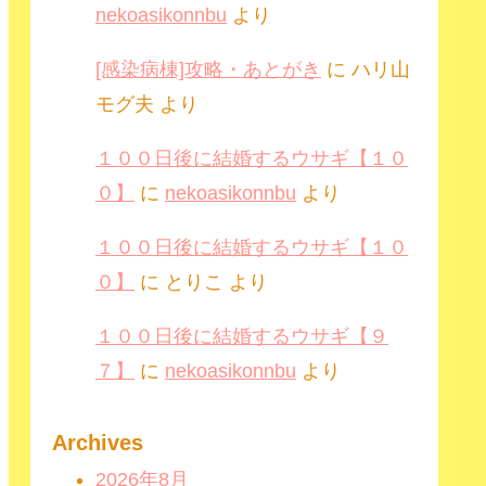
nekoasikonnbu
より
[感染病棟]攻略・あとがき
に
ハリ山
モグ夫
より
１００日後に結婚するウサギ【１０
０】
に
nekoasikonnbu
より
１００日後に結婚するウサギ【１０
０】
に
とりこ
より
１００日後に結婚するウサギ【９
７】
に
nekoasikonnbu
より
Archives
2026年8月