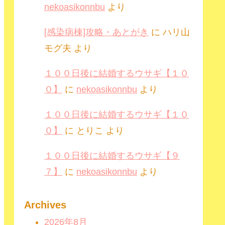
nekoasikonnbu
より
[感染病棟]攻略・あとがき
に
ハリ山
モグ夫
より
１００日後に結婚するウサギ【１０
０】
に
nekoasikonnbu
より
１００日後に結婚するウサギ【１０
０】
に
とりこ
より
１００日後に結婚するウサギ【９
７】
に
nekoasikonnbu
より
Archives
2026年8月