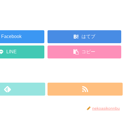
Facebook
はてブ
LINE
コピー
nekoasikonnbu