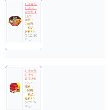
日清食品/
日清ラ王
背脂醤油
112g
価格：
246円
（税込、
送料別)
(2022/2/5
時点)
日清食品/
日清ラ王
醤油 5食
パック
価格：
444円
（税込、
送料別)
(2022/2/5
時点)