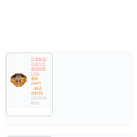
日清食品/
日清ラ王
濃厚味噌
118g
価格：
246円
（税込、
送料別)
(2022/2/5
時点)