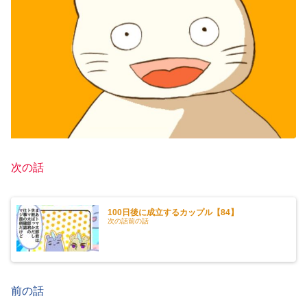
次の話
100日後に成立するカップル【84】
次の話前の話
前の話