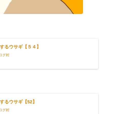
するウサギ【５４】
ログ村
するウサギ【52】
ログ村