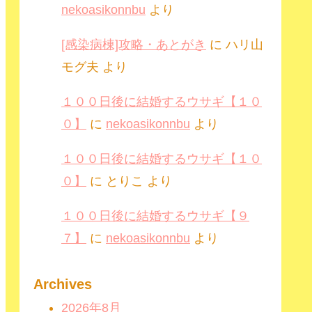
nekoasikonnbu
より
[感染病棟]攻略・あとがき
に
ハリ山
モグ夫
より
１００日後に結婚するウサギ【１０
０】
に
nekoasikonnbu
より
１００日後に結婚するウサギ【１０
０】
に
とりこ
より
１００日後に結婚するウサギ【９
７】
に
nekoasikonnbu
より
Archives
2026年8月