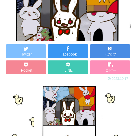
Twitter
Facebook
はてブ
Pocket
LINE
コピー
2023.10.17