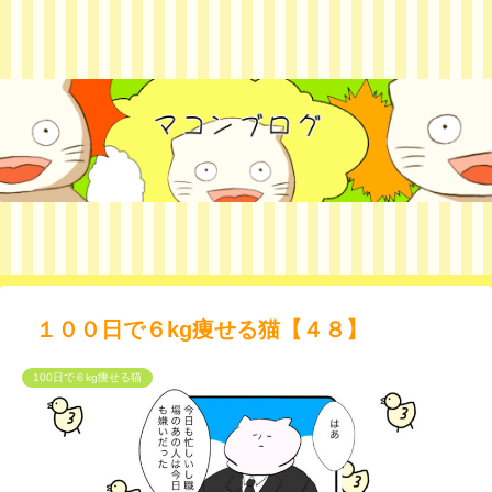
１００日で６kg痩せる猫【４８】
100日で６kg痩せる猫