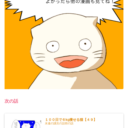
次の話
１００日で６kg痩せる猫【４９】
永遠の謎次の話前の話