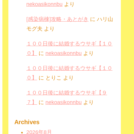
nekoasikonnbu
より
[感染病棟]攻略・あとがき
に
ハリ山
モグ夫
より
１００日後に結婚するウサギ【１０
０】
に
nekoasikonnbu
より
１００日後に結婚するウサギ【１０
０】
に
とりこ
より
１００日後に結婚するウサギ【９
７】
に
nekoasikonnbu
より
Archives
2026年8月