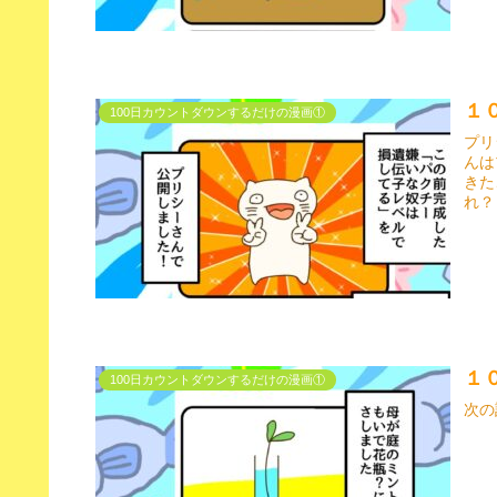
１
100日カウントダウンするだけの漫画①
プリ
んは
きた
れ？？
１
100日カウントダウンするだけの漫画①
次の