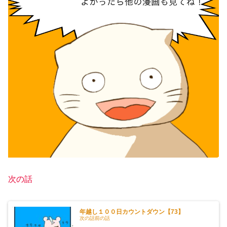
次の話
年越し１００日カウントダウン【73】
次の話前の話