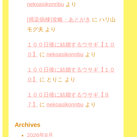
nekoasikonnbu
より
[感染病棟]攻略・あとがき
に
ハリ山
モグ夫
より
１００日後に結婚するウサギ【１０
０】
に
nekoasikonnbu
より
１００日後に結婚するウサギ【１０
０】
に
とりこ
より
１００日後に結婚するウサギ【９
７】
に
nekoasikonnbu
より
Archives
2026年8月