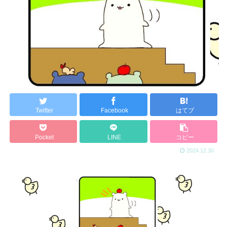
Twitter
Facebook
はてブ
Pocket
LINE
コピー
2024.12.30