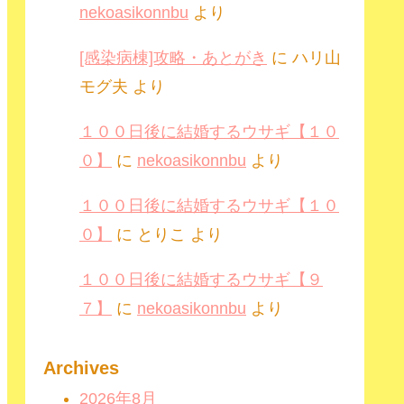
nekoasikonnbu
より
[感染病棟]攻略・あとがき
に
ハリ山
モグ夫
より
１００日後に結婚するウサギ【１０
０】
に
nekoasikonnbu
より
１００日後に結婚するウサギ【１０
０】
に
とりこ
より
１００日後に結婚するウサギ【９
７】
に
nekoasikonnbu
より
Archives
2026年8月