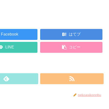
Facebook
はてブ
LINE
コピー
nekoasikonnbu