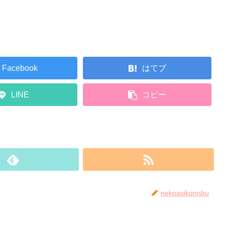
Facebook
はてブ
LINE
コピー
nekoasikonnbu