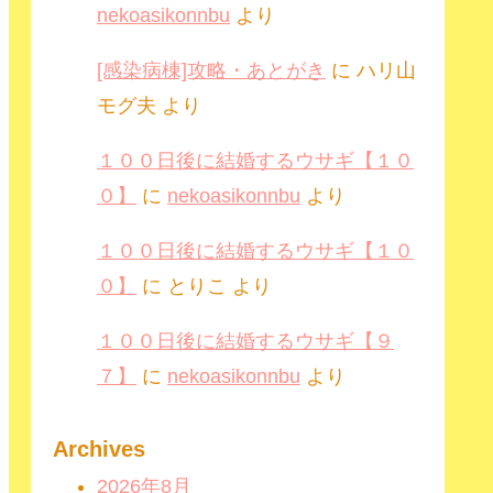
nekoasikonnbu
より
[感染病棟]攻略・あとがき
に
ハリ山
モグ夫
より
１００日後に結婚するウサギ【１０
０】
に
nekoasikonnbu
より
１００日後に結婚するウサギ【１０
０】
に
とりこ
より
１００日後に結婚するウサギ【９
７】
に
nekoasikonnbu
より
Archives
2026年8月