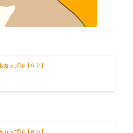
するカップル【６２】
するカップル【６０】