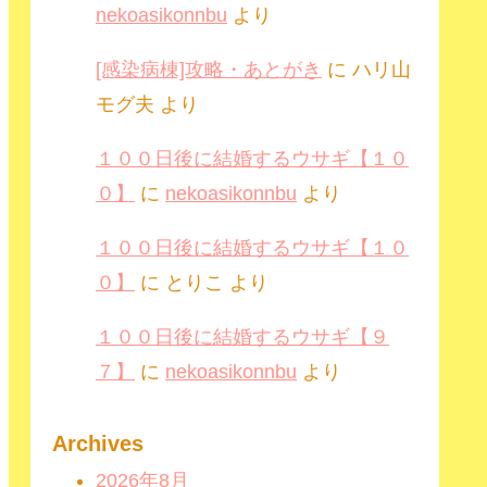
nekoasikonnbu
より
[感染病棟]攻略・あとがき
に
ハリ山
モグ夫
より
１００日後に結婚するウサギ【１０
０】
に
nekoasikonnbu
より
１００日後に結婚するウサギ【１０
０】
に
とりこ
より
１００日後に結婚するウサギ【９
７】
に
nekoasikonnbu
より
Archives
2026年8月