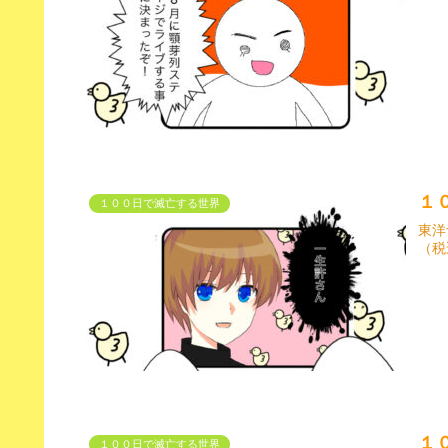
１
１００日で滅亡する世界
東洋
（税
１
１００日で滅亡する世界