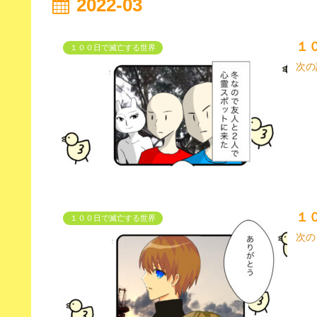
2022-03
１
１００日で滅亡する世界
次の
１
１００日で滅亡する世界
次の