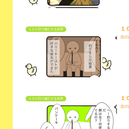
１
１００日で滅亡する世界
次の
１
１００日で滅亡する世界
次の